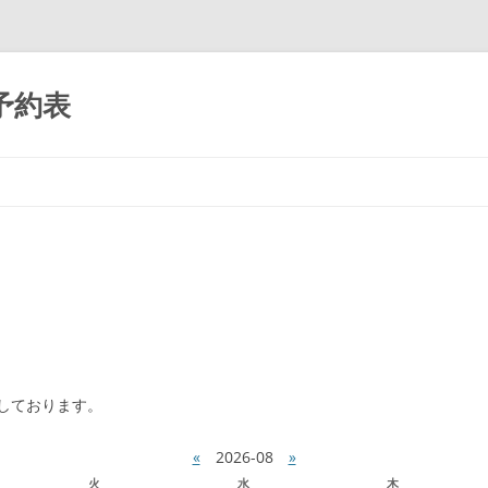
予約表
コ
ン
テ
ン
ツ
へ
移
動
しております。
«
2026-08
»
火
水
木