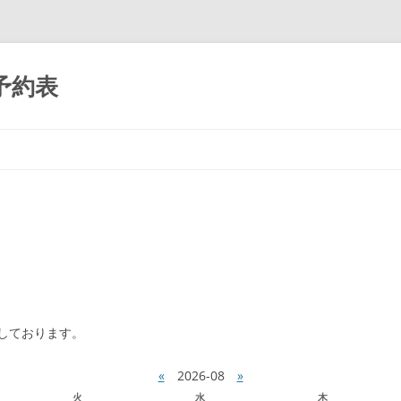
予約表
コ
ン
テ
ン
ツ
へ
移
動
しております。
«
2026-08
»
火
水
木