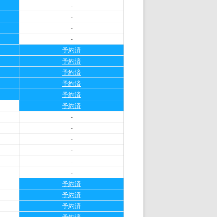
-
-
-
-
予約済
予約済
予約済
予約済
予約済
予約済
-
-
-
-
-
-
予約済
予約済
予約済