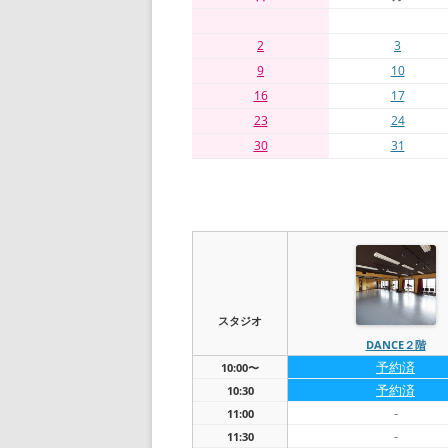
2
3
9
10
16
17
23
24
30
31
スタジオ
DANCE２階
予約済
10:00〜
予約済
10:30
-
11:00
-
11:30