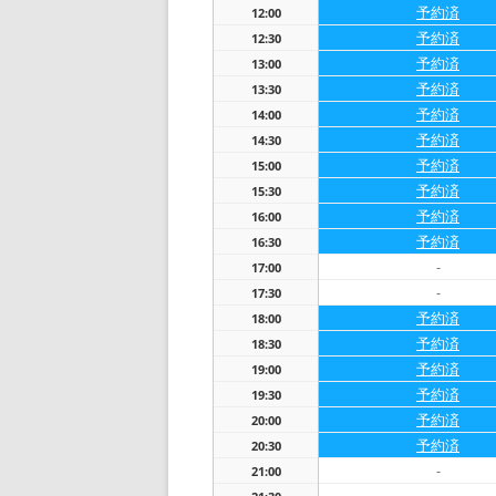
予約済
12:00
予約済
12:30
予約済
13:00
予約済
13:30
予約済
14:00
予約済
14:30
予約済
15:00
予約済
15:30
予約済
16:00
予約済
16:30
-
17:00
-
17:30
予約済
18:00
予約済
18:30
予約済
19:00
予約済
19:30
予約済
20:00
予約済
20:30
-
21:00