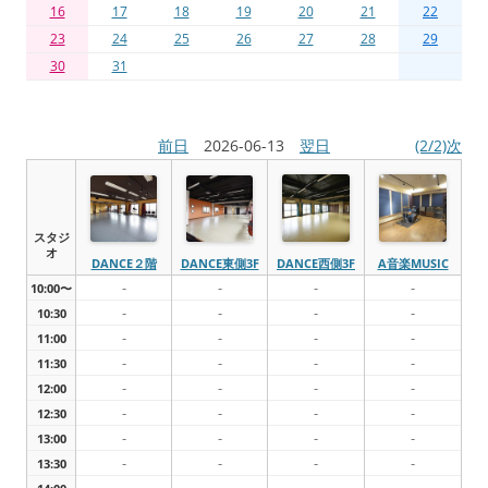
16
17
18
19
20
21
22
23
24
25
26
27
28
29
30
31
前日
2026-06-13
翌日
(2/2)次
スタジ
オ
DANCE２階
DANCE東側3F
DANCE西側3F
A音楽MUSIC
-
-
-
-
10:00〜
-
-
-
-
10:30
-
-
-
-
11:00
-
-
-
-
11:30
-
-
-
-
12:00
-
-
-
-
12:30
-
-
-
-
13:00
-
-
-
-
13:30