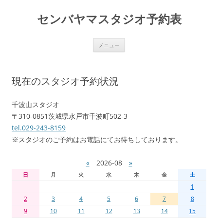
センバヤマスタジオ予約表
コ
メニュー
ン
テ
ン
ツ
へ
現在のスタジオ予約状況
移
動
千波山スタジオ
〒310-0851茨城県水戸市千波町502-3
tel.029-243-8159
※スタジオのご予約はお電話にてお待ちしております。
«
2026-08
»
日
月
火
水
木
金
土
1
2
3
4
5
6
7
8
9
10
11
12
13
14
15