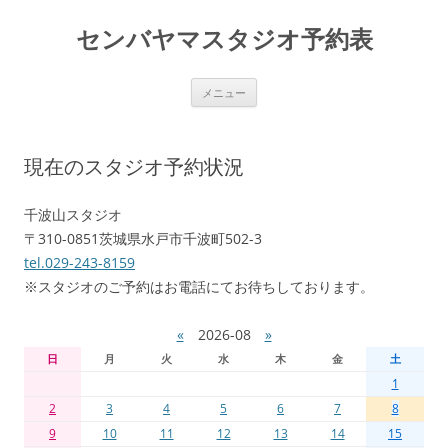
センバヤマスタジオ予約表
コ
メニュー
ン
テ
ン
ツ
へ
現在のスタジオ予約状況
移
動
千波山スタジオ
〒310-0851茨城県水戸市千波町502-3
tel.029-243-8159
※スタジオのご予約はお電話にてお待ちしております。
«
2026-08
»
日
月
火
水
木
金
土
1
2
3
4
5
6
7
8
9
10
11
12
13
14
15