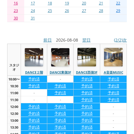
16
17
18
19
20
21
22
23
24
25
26
27
28
29
30
31
前日
2026-08-08
翌日
(2/2)次
スタジ
オ
DANCE２階
DANCE東側3F
DANCE西側3F
A音楽MUSIC
予約済
-
予約済
予約済
10:00〜
予約済
予約済
予約済
予約済
10:30
-
予約済
予約済
予約済
11:00
-
-
予約済
予約済
11:30
予約済
予約済
予約済
-
12:00
予約済
予約済
予約済
-
12:30
予約済
予約済
予約済
-
13:00
予約済
予約済
予約済
-
13:30