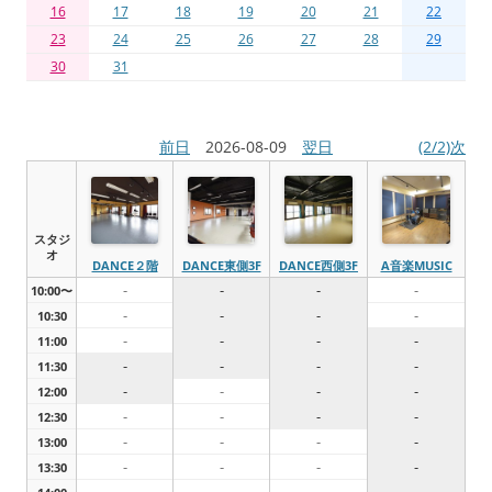
16
17
18
19
20
21
22
23
24
25
26
27
28
29
30
31
前日
2026-08-09
翌日
(2/2)次
スタジ
オ
DANCE２階
DANCE東側3F
DANCE西側3F
A音楽MUSIC
-
-
-
-
10:00〜
-
-
-
-
10:30
-
-
-
-
11:00
-
-
-
-
11:30
-
-
-
-
12:00
-
-
-
-
12:30
-
-
-
-
13:00
-
-
-
-
13:30