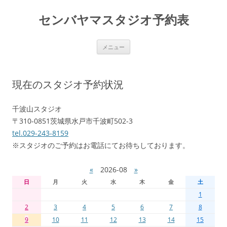
センバヤマスタジオ予約表
コ
メニュー
ン
テ
ン
ツ
へ
現在のスタジオ予約状況
移
動
千波山スタジオ
〒310-0851茨城県水戸市千波町502-3
tel.029-243-8159
※スタジオのご予約はお電話にてお待ちしております。
«
2026-08
»
日
月
火
水
木
金
土
1
2
3
4
5
6
7
8
9
10
11
12
13
14
15