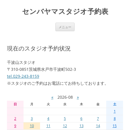
センバヤマスタジオ予約表
コ
メニュー
ン
テ
ン
ツ
へ
現在のスタジオ予約状況
移
動
千波山スタジオ
〒310-0851茨城県水戸市千波町502-3
tel.029-243-8159
※スタジオのご予約はお電話にてお待ちしております。
«
2026-08
»
日
月
火
水
木
金
土
1
2
3
4
5
6
7
8
9
10
11
12
13
14
15