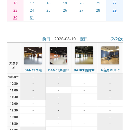
16
17
18
19
20
21
22
23
24
25
26
27
28
29
30
31
前日
2026-08-10
翌日
(2/2)次
スタジ
オ
DANCE２階
DANCE東側3F
DANCE西側3F
A音楽MUSIC
-
-
-
-
10:00〜
-
-
-
-
10:30
-
-
-
-
11:00
-
-
-
-
11:30
-
-
-
-
12:00
-
-
-
-
12:30
-
-
-
-
13:00
-
-
-
-
13:30