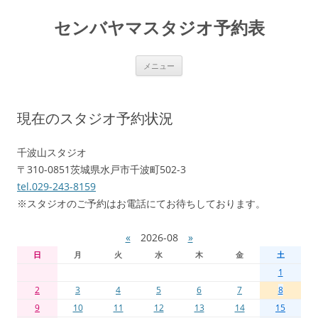
センバヤマスタジオ予約表
コ
メニュー
ン
テ
ン
ツ
へ
現在のスタジオ予約状況
移
動
千波山スタジオ
〒310-0851茨城県水戸市千波町502-3
tel.029-243-8159
※スタジオのご予約はお電話にてお待ちしております。
«
2026-08
»
日
月
火
水
木
金
土
1
2
3
4
5
6
7
8
9
10
11
12
13
14
15