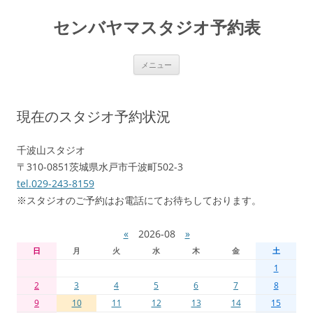
センバヤマスタジオ予約表
コ
メニュー
ン
テ
ン
ツ
へ
現在のスタジオ予約状況
移
動
千波山スタジオ
〒310-0851茨城県水戸市千波町502-3
tel.029-243-8159
※スタジオのご予約はお電話にてお待ちしております。
«
2026-08
»
日
月
火
水
木
金
土
1
2
3
4
5
6
7
8
9
10
11
12
13
14
15