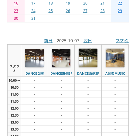
16
17
18
19
20
21
22
23
24
25
26
27
28
29
30
31
前日
2025-10-07
翌日
(2/2)次
スタジ
オ
DANCE２階
DANCE東側3F
DANCE西側3F
A音楽MUSIC
-
-
-
-
10:00〜
-
-
-
-
10:30
-
-
-
-
11:00
-
-
-
-
11:30
-
-
-
-
12:00
-
-
-
-
12:30
-
-
-
-
13:00
-
-
-
-
13:30