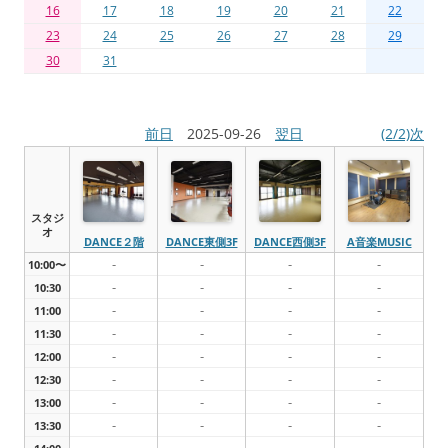
16
17
18
19
20
21
22
23
24
25
26
27
28
29
30
31
前日
2025-09-26
翌日
(2/2)次
スタジ
オ
DANCE２階
DANCE東側3F
DANCE西側3F
A音楽MUSIC
-
-
-
-
10:00〜
-
-
-
-
10:30
-
-
-
-
11:00
-
-
-
-
11:30
-
-
-
-
12:00
-
-
-
-
12:30
-
-
-
-
13:00
-
-
-
-
13:30