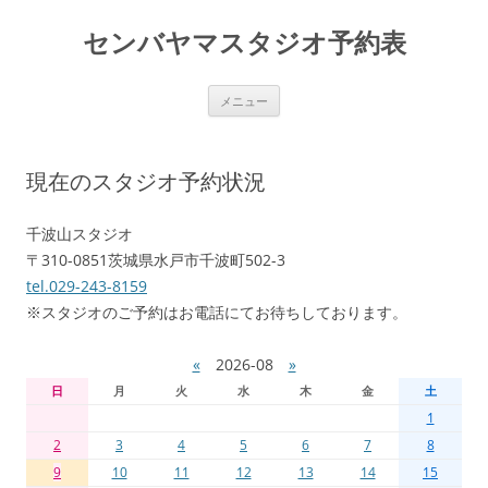
センバヤマスタジオ予約表
コ
メニュー
ン
テ
ン
ツ
へ
現在のスタジオ予約状況
移
動
千波山スタジオ
〒310-0851茨城県水戸市千波町502-3
tel.029-243-8159
※スタジオのご予約はお電話にてお待ちしております。
«
2026-08
»
日
月
火
水
木
金
土
1
2
3
4
5
6
7
8
9
10
11
12
13
14
15