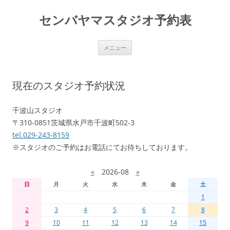
センバヤマスタジオ予約表
コ
メニュー
ン
テ
ン
ツ
へ
現在のスタジオ予約状況
移
動
千波山スタジオ
〒310-0851茨城県水戸市千波町502-3
tel.029-243-8159
※スタジオのご予約はお電話にてお待ちしております。
«
2026-08
»
日
月
火
水
木
金
土
1
2
3
4
5
6
7
8
9
10
11
12
13
14
15