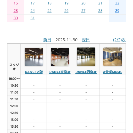
16
17
18
19
20
21
22
23
24
25
26
27
28
29
30
31
前日
2025-11-30
翌日
(2/2)次
スタジ
オ
DANCE２階
DANCE東側3F
DANCE西側3F
A音楽MUSIC
-
-
-
-
10:00〜
-
-
-
-
10:30
-
-
-
-
11:00
-
-
-
-
11:30
-
-
-
-
12:00
-
-
-
-
12:30
-
-
-
-
13:00
-
-
-
-
13:30