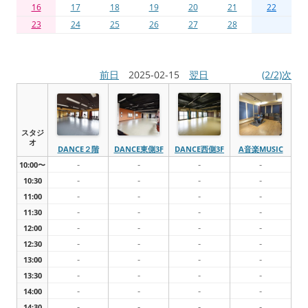
16
17
18
19
20
21
22
23
24
25
26
27
28
前日
2025-02-15
翌日
(2/2)次
スタジ
オ
DANCE２階
DANCE東側3F
DANCE西側3F
A音楽MUSIC
-
-
-
-
10:00〜
-
-
-
-
10:30
-
-
-
-
11:00
-
-
-
-
11:30
-
-
-
-
12:00
-
-
-
-
12:30
-
-
-
-
13:00
-
-
-
-
13:30
-
-
-
-
14:00
-
-
-
-
14:30