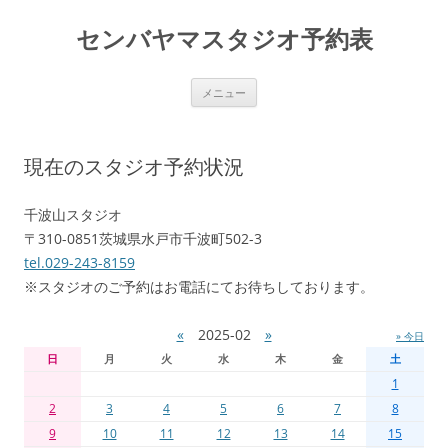
センバヤマスタジオ予約表
コ
メニュー
ン
テ
ン
ツ
へ
現在のスタジオ予約状況
移
動
千波山スタジオ
〒310-0851茨城県水戸市千波町502-3
tel.029-243-8159
※スタジオのご予約はお電話にてお待ちしております。
«
2025-02
»
» 今日
日
月
火
水
木
金
土
1
2
3
4
5
6
7
8
9
10
11
12
13
14
15