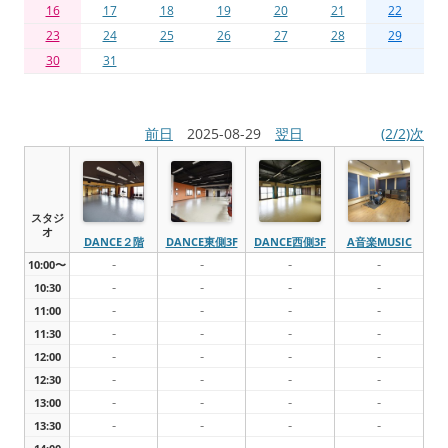
16
17
18
19
20
21
22
23
24
25
26
27
28
29
30
31
前日
2025-08-29
翌日
(2/2)次
スタジ
オ
DANCE２階
DANCE東側3F
DANCE西側3F
A音楽MUSIC
-
-
-
-
10:00〜
-
-
-
-
10:30
-
-
-
-
11:00
-
-
-
-
11:30
-
-
-
-
12:00
-
-
-
-
12:30
-
-
-
-
13:00
-
-
-
-
13:30