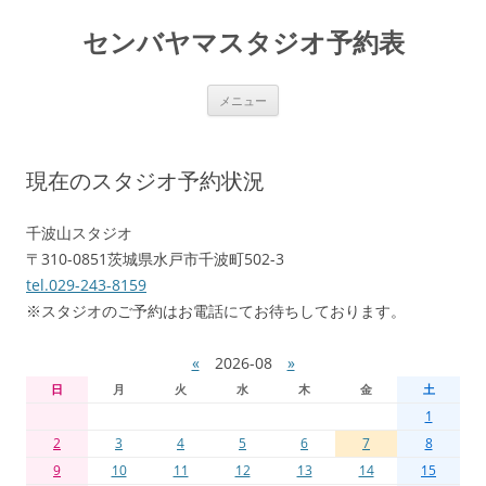
センバヤマスタジオ予約表
コ
メニュー
ン
テ
ン
ツ
へ
現在のスタジオ予約状況
移
動
千波山スタジオ
〒310-0851茨城県水戸市千波町502-3
tel.029-243-8159
※スタジオのご予約はお電話にてお待ちしております。
«
2026-08
»
日
月
火
水
木
金
土
1
2
3
4
5
6
7
8
9
10
11
12
13
14
15