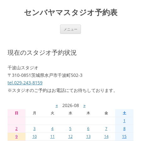
センバヤマスタジオ予約表
コ
メニュー
ン
テ
ン
ツ
へ
現在のスタジオ予約状況
移
動
千波山スタジオ
〒310-0851茨城県水戸市千波町502-3
tel.029-243-8159
※スタジオのご予約はお電話にてお待ちしております。
«
2026-08
»
日
月
火
水
木
金
土
1
2
3
4
5
6
7
8
9
10
11
12
13
14
15