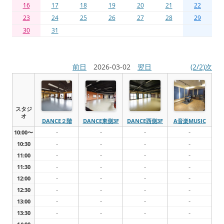
16
17
18
19
20
21
22
23
24
25
26
27
28
29
30
31
前日
2026-03-02
翌日
(2/2)次
スタジ
オ
DANCE２階
DANCE東側3F
DANCE西側3F
A音楽MUSIC
-
-
-
-
10:00〜
-
-
-
-
10:30
-
-
-
-
11:00
-
-
-
-
11:30
-
-
-
-
12:00
-
-
-
-
12:30
-
-
-
-
13:00
-
-
-
-
13:30