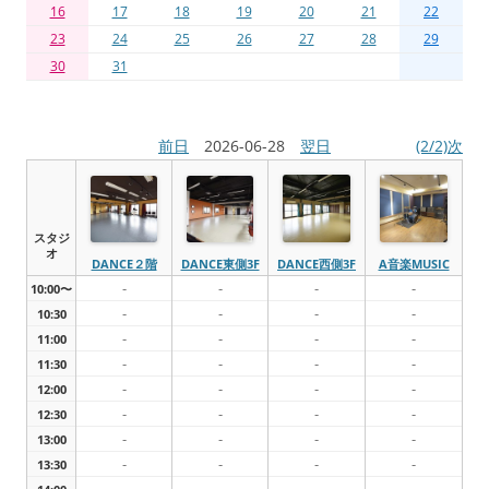
16
17
18
19
20
21
22
23
24
25
26
27
28
29
30
31
前日
2026-06-28
翌日
(2/2)次
スタジ
オ
DANCE２階
DANCE東側3F
DANCE西側3F
A音楽MUSIC
-
-
-
-
10:00〜
-
-
-
-
10:30
-
-
-
-
11:00
-
-
-
-
11:30
-
-
-
-
12:00
-
-
-
-
12:30
-
-
-
-
13:00
-
-
-
-
13:30