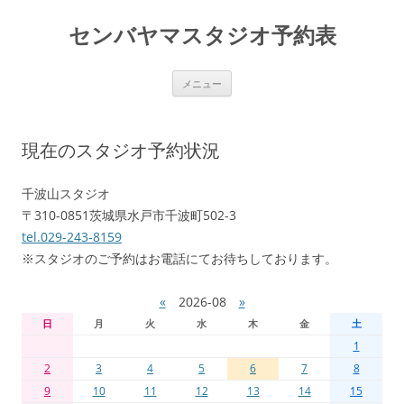
センバヤマスタジオ予約表
コ
メニュー
ン
テ
ン
ツ
へ
現在のスタジオ予約状況
移
動
千波山スタジオ
〒310-0851茨城県水戸市千波町502-3
tel.029-243-8159
※スタジオのご予約はお電話にてお待ちしております。
«
2026-08
»
日
月
火
水
木
金
土
1
2
3
4
5
6
7
8
9
10
11
12
13
14
15