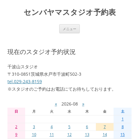
センバヤマスタジオ予約表
コ
メニュー
ン
テ
ン
ツ
へ
現在のスタジオ予約状況
移
動
千波山スタジオ
〒310-0851茨城県水戸市千波町502-3
tel.029-243-8159
※スタジオのご予約はお電話にてお待ちしております。
«
2026-08
»
日
月
火
水
木
金
土
1
2
3
4
5
6
7
8
9
10
11
12
13
14
15