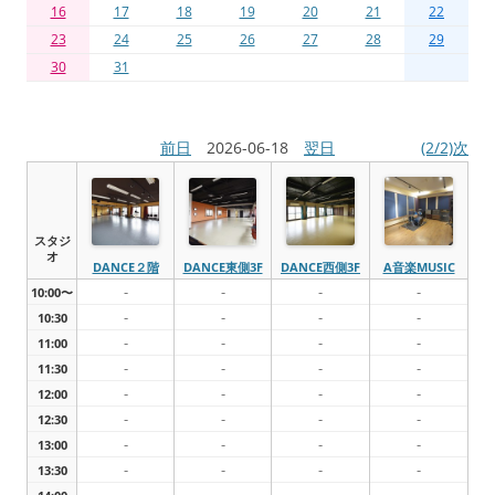
16
17
18
19
20
21
22
23
24
25
26
27
28
29
30
31
前日
2026-06-18
翌日
(2/2)次
スタジ
オ
DANCE２階
DANCE東側3F
DANCE西側3F
A音楽MUSIC
-
-
-
-
10:00〜
-
-
-
-
10:30
-
-
-
-
11:00
-
-
-
-
11:30
-
-
-
-
12:00
-
-
-
-
12:30
-
-
-
-
13:00
-
-
-
-
13:30