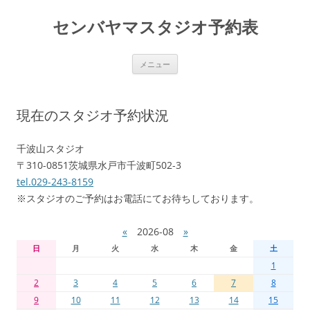
センバヤマスタジオ予約表
コ
メニュー
ン
テ
ン
ツ
へ
現在のスタジオ予約状況
移
動
千波山スタジオ
〒310-0851茨城県水戸市千波町502-3
tel.029-243-8159
※スタジオのご予約はお電話にてお待ちしております。
«
2026-08
»
日
月
火
水
木
金
土
1
2
3
4
5
6
7
8
9
10
11
12
13
14
15