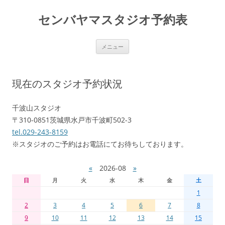
センバヤマスタジオ予約表
コ
メニュー
ン
テ
ン
ツ
へ
現在のスタジオ予約状況
移
動
千波山スタジオ
〒310-0851茨城県水戸市千波町502-3
tel.029-243-8159
※スタジオのご予約はお電話にてお待ちしております。
«
2026-08
»
日
月
火
水
木
金
土
1
2
3
4
5
6
7
8
9
10
11
12
13
14
15