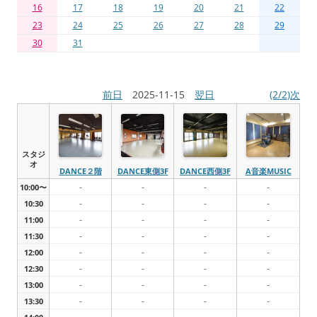
16
17
18
19
20
21
22
23
24
25
26
27
28
29
30
31
前日
2025-11-15
翌日
(2/2)次
スタジ
オ
DANCE２階
DANCE東側3F
DANCE西側3F
A音楽MUSIC
-
-
-
-
10:00〜
-
-
-
-
10:30
-
-
-
-
11:00
-
-
-
-
11:30
-
-
-
-
12:00
-
-
-
-
12:30
-
-
-
-
13:00
-
-
-
-
13:30