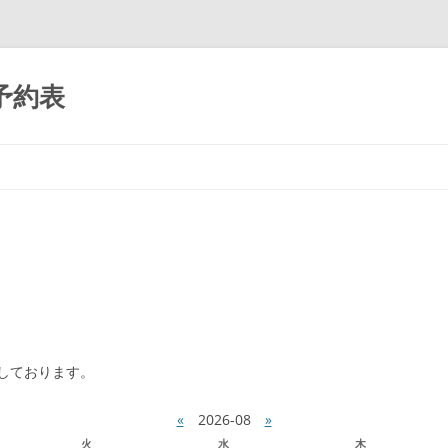
予約表
コ
ン
テ
ン
ツ
へ
移
動
しております。
«
2026-08
»
火
水
木