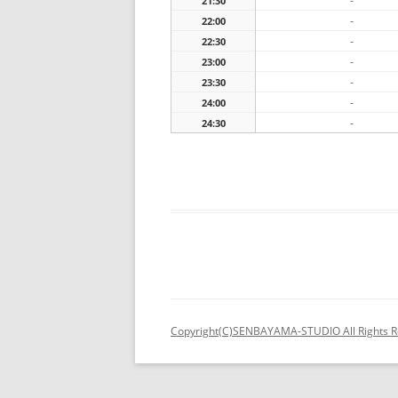
-
21:30
-
22:00
-
22:30
-
23:00
-
23:30
-
24:00
-
24:30
Copyright(C)SENBAYAMA-STUDIO All Rights R