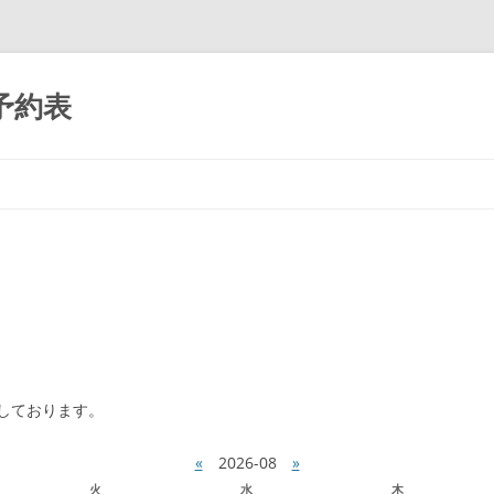
予約表
コ
ン
テ
ン
ツ
へ
移
動
しております。
«
2026-08
»
火
水
木