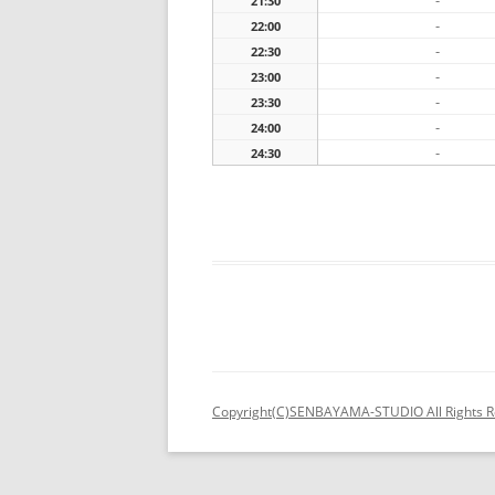
-
21:30
-
22:00
-
22:30
-
23:00
-
23:30
-
24:00
-
24:30
Copyright(C)SENBAYAMA-STUDIO All Rights R