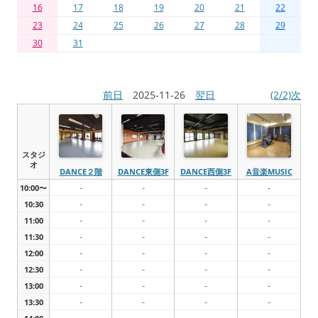
16
17
18
19
20
21
22
23
24
25
26
27
28
29
30
31
前日
2025-11-26
翌日
(2/2)次
スタジ
オ
DANCE２階
DANCE東側3F
DANCE西側3F
A音楽MUSIC
-
-
-
-
10:00〜
-
-
-
-
10:30
-
-
-
-
11:00
-
-
-
-
11:30
-
-
-
-
12:00
-
-
-
-
12:30
-
-
-
-
13:00
-
-
-
-
13:30