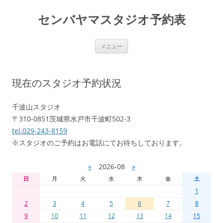
センバヤマスタジオ予約表
コ
メニュー
ン
テ
ン
ツ
へ
現在のスタジオ予約状況
移
動
千波山スタジオ
〒310-0851茨城県水戸市千波町502-3
tel.029-243-8159
※スタジオのご予約はお電話にてお待ちしております。
«
2026-08
»
日
月
火
水
木
金
土
1
2
3
4
5
6
7
8
9
10
11
12
13
14
15