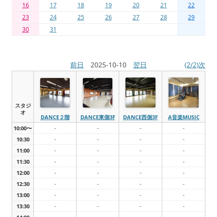
16
17
18
19
20
21
22
23
24
25
26
27
28
29
30
31
前日
2025-10-10
翌日
(2/2)次
スタジ
オ
DANCE２階
DANCE東側3F
DANCE西側3F
A音楽MUSIC
-
-
-
-
10:00〜
-
-
-
-
10:30
-
-
-
-
11:00
-
-
-
-
11:30
-
-
-
-
12:00
-
-
-
-
12:30
-
-
-
-
13:00
-
-
-
-
13:30