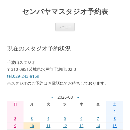
センバヤマスタジオ予約表
コ
メニュー
ン
テ
ン
ツ
へ
現在のスタジオ予約状況
移
動
千波山スタジオ
〒310-0851茨城県水戸市千波町502-3
tel.029-243-8159
※スタジオのご予約はお電話にてお待ちしております。
«
2026-08
»
日
月
火
水
木
金
土
1
2
3
4
5
6
7
8
9
10
11
12
13
14
15